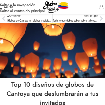
Saltar a la navegación
MENÚ
Saltar al contenido principal
ANTERIOR
SIGUIENTE
Globos de Cantoya vs. globos tradicionales: ¿Cuál es la mejor opción para tu celebración?
Todo lo que debes saber sobre la biodegradabilidad de los globos de Cantoya
Top 10 diseños de globos de
Cantoya que deslumbrarán a tus
invitados