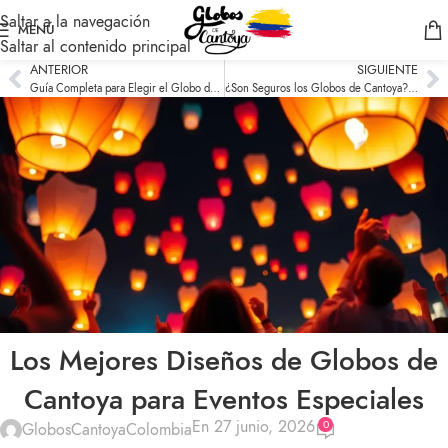
Saltar a la navegación
MENÚ
Saltar al contenido principal
ANTERIOR
SIGUIENTE
Guía Completa para Elegir el Globo de Cantoya Ideal para tu Celebración
¿Son Seguros los Globos de Cantoya? Todo lo que Debes Saber
Los Mejores Diseños de Globos de
Cantoya para Eventos Especiales
En 27 junio, 2026
0
GlobosCantoyaColombia