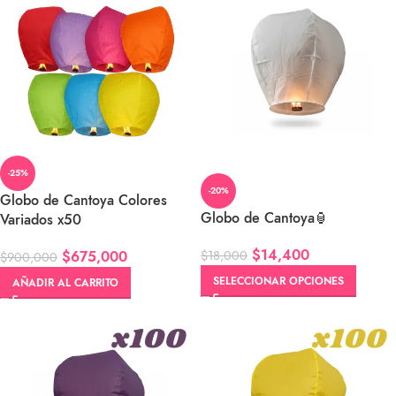
-25%
-20%
Globo de Cantoya Colores
Globo de Cantoya🏮
Variados x50
$
14,400
$
18,000
$
675,000
$
900,000
SELECCIONAR OPCIONES
AÑADIR AL CARRITO