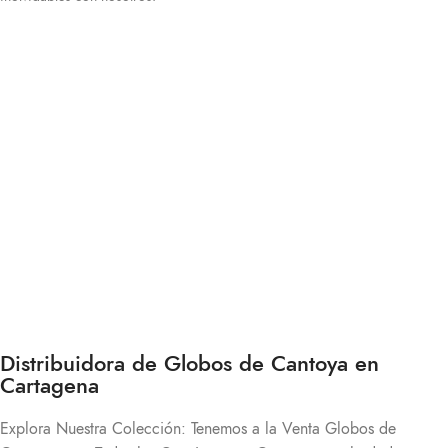
¿Estás buscando Globos de Cantoya
de Colores en Cartagena?
Somos distribuidores al por mayor y al detal de globos
de cantoya
Contáctanos
Distribuidora de Globos de Cantoya en
Cartagena
Explora Nuestra Colección: Tenemos a la Venta Globos de