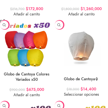
$
172,800
$
1,260,000
$
216,700
$
1,800,000
Añadir al carrito
Añadir al carrito
-25%
-20%
Globo de Cantoya Colores
Globo de Cantoya🏮
Variados x50
$
14,400
$
18,000
$
675,000
$
900,000
Seleccionar opciones
Añadir al carrito
-30%
-30%