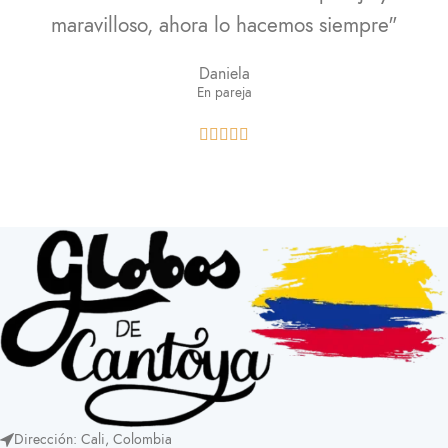
maravilloso, ahora lo hacemos siempre"
Daniela
En pareja





Dirección: Cali, Colombia