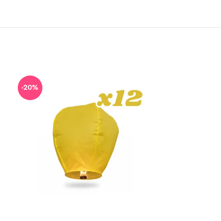
-20%
-25%