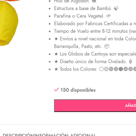
Hilo de Algodón. 🧶
Estructura a base de Bambú. 🍃
Parafina o Cera Vegetal. 🌱
Elaborado por Fabricas Certificadas a ni
Tiempo de Vuelo entre 8-12 minutos (var
★ Envíos a nivel nacional en toda Col
Barranquilla, Pasto, etc. 📦
★ Los Globos de Cantoya son especial
★ Diseño único de forma Ovalado. 🏮
★ Todos los Colores: ⚪🟡🔵🔴🟠🟢🔵
150 disponibles
AÑAD