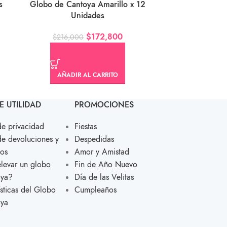
s
Globo de Cantoya Amarillo x 12
Globo de C
Unidades
$
172,800
$
216,000
$
900,
AÑADIR AL CARRITO
AÑAD
E UTILIDAD
PROMOCIONES
de privacidad
Fiestas
de devoluciones y
Despedidas
os
Amor y Amistad
evar un globo
Fin de Año Nuevo
oya?
Día de las Velitas
ísticas del Globo
Cumpleaños
oya