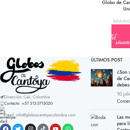
Globo de Can
Un
$
216,00
AÑADIR 
ÚLTIMOS POST
¿Son 
de Ca
debes
10 jul
Dirección: Cali, Colombia
Comen
Contacto: +57 313-5715020
Email: info@globoscantoyacolombia.com
Las m
para l
Cantoy