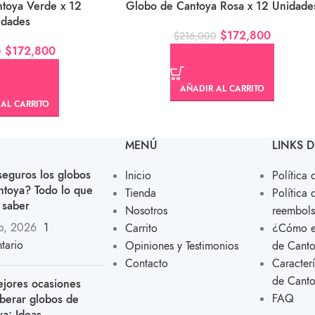
toya Verde x 12
Globo de Cantoya Rosa x 12 Unidade
idades
$
172,800
$
216,000
$
172,800
0
AÑADIR AL CARRITO
AL CARRITO
MENÚ
LINKS D
seguros los globos
Inicio
Política 
ntoya? Todo lo que
Tienda
Política 
 saber
Nosotros
reembols
io, 2026
1
Carrito
¿Cómo el
tario
Opiniones y Testimonios
de Cant
Contacto
Caracter
de Cant
ejores ocasiones
FAQ
iberar globos de
a: Ideas