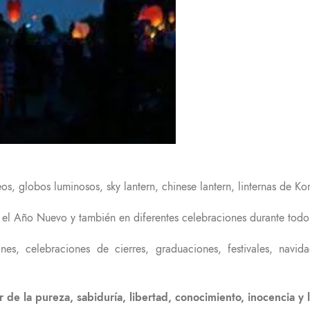
 globos luminosos, sky lantern, chinese lantern, linternas de Kon
r el Año Nuevo y también en diferentes celebraciones durante todo
s, celebraciones de cierres, graduaciones, festivales, navida
r de la pureza, sabiduría, libertad, conocimiento, inocencia y 