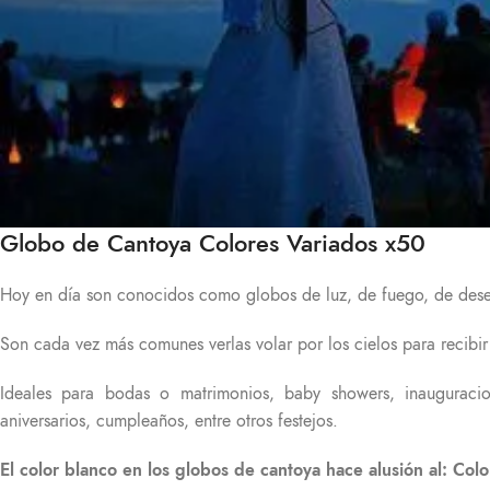
Globo de Cantoya Colores Variados x50
Hoy en día son conocidos como globos de luz, de fuego, de deseos,
Son cada vez más comunes verlas volar por los cielos para recibi
Ideales para bodas o matrimonios, baby showers, inauguracione
aniversarios, cumpleaños, entre otros festejos.
El color blanco en los globos de cantoya hace alusión al: Colo